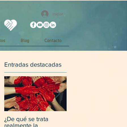
Iniciar sesión
tos
Blog
Contacto
Entradas destacadas
¿De qué se trata
Desapegarse de los
realmente la
padres y relacionarse