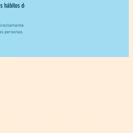
s hábitos de
directamente con
las personas. En
lizados...