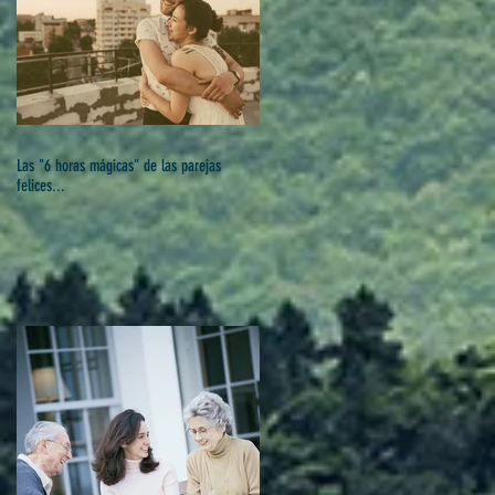
Las "6 horas mágicas" de las parejas
felices...