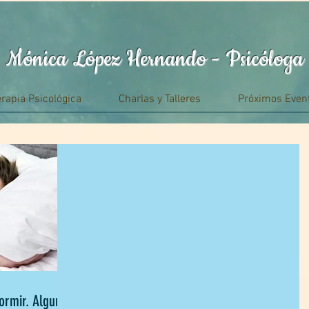
Mónica López Hernando - Psicóloga
erapia Psicológica
Charlas y Talleres
Próximos Even
ormir. Algunas