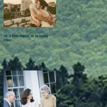
Las "6 horas mágicas" de las parejas
felices...