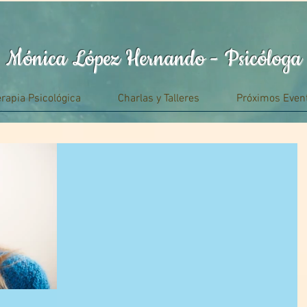
Mónica López Hernando - Psicóloga
erapia Psicológica
Charlas y Talleres
Próximos Even