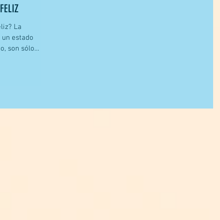
FELIZ
liz? La
s un estado
o, son sólo