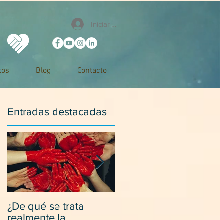
Iniciar sesión
tos
Blog
Contacto
Entradas destacadas
¿De qué se trata
Desapegarse de los
realmente la
padres y relacionarse