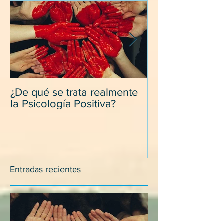
¿De qué se trata realmente
Desapegarse d
la Psicología Positiva?
y relacionarse
con los suegro
Entradas recientes