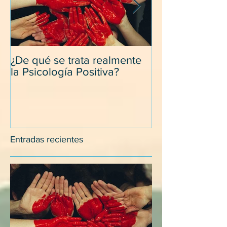
¿De qué se trata realmente
Desapegarse d
la Psicología Positiva?
y relacionarse
con los suegro
Entradas recientes