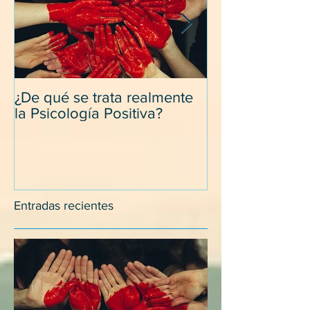
¿De qué se trata realmente
Desapegarse d
la Psicología Positiva?
y relacionarse
con los suegro
Entradas recientes