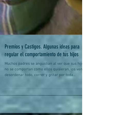
Premios y Castigos. Algunas ideas para
regular el comportamiento de tus hijos
Muchos padres se angustian al ver que sus hijos
no se comportan como ellos quisieran, los ven
desordenar todo, correr y gritar por toda...