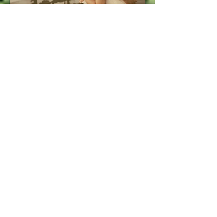
Las "6 horas mágicas" de las parejas
felices...